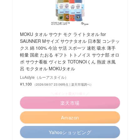
MOKU タオル サウナ モク ライトタオル for
SAUNNER Mサイズ サウナタオル 日本製 コンテッ
クス 綿 100% 今治 サ活 スポーツ 速乾 吸水 薄手
軽量 国産 たおる ギフト トトノイス サウナ部 オロ
ポ サウナ看板 ヴィヒタ TOTONOIくん 熱波 水風
呂 モクタオル MOKUタオル
LuAstyle（ルーアスタイル）
¥1,100
（2026/08/07 23:06時点 | 楽天市場調べ）
＼ポイント最大11倍！／
楽天市場
Amazon
Yahooショッピング