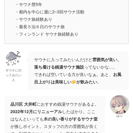
・サウナ歴5年
・都内を中心に週に2~3回サウナ活動
・サウナ旅経験あり
・最長５泊６日のサウナ旅
・フィンランド サウナ旅経験あり
サウナに入ってみたいんだけど
雰囲気が良い、
落ち着ける銭湯サウナ施設
ってないかな…。
サウナに行
できれば空いている方が良いなぁ。あと、
お風
ってみたい
人
呂上がりは美味しい
が飲みたい
。
品川区 大井町
におすすめ銭湯サウナがあるよ。
2022年12月にリニューアル
したばかり。ここ
ゆー
はなんといっても
木の良い香りがするサウナ室
が推しポイント。スタッフの方の雰囲気が良く