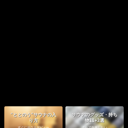
"ととのう"サウナの入
サウナのグッズ・持ち
り方
物11+3選
すぐにサウナデビュー
これで失敗しない