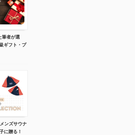
た筆者が選
級ギフト・プ
めメンズサウナ
男子に贈る！