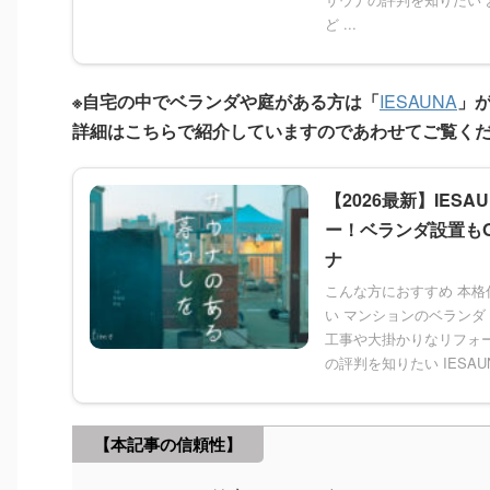
ど ...
※自宅の中でベランダや庭がある方は「
IESAUNA
」
詳細はこちらで紹介していますのであわせてご覧く
【2026最新】IES
ー！ベランダ設置も
ナ
こんな方におすすめ 本
い マンションのベラン
工事や大掛かりなリフォーム
の評判を知りたい IESAU
【本記事の信頼性】