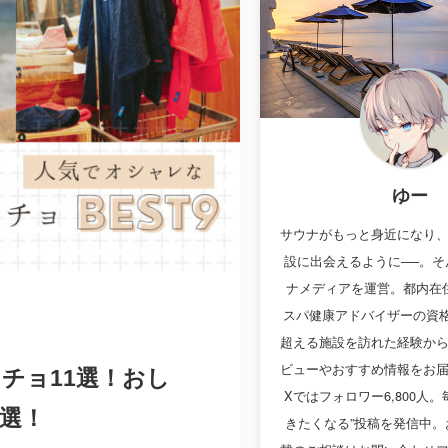
ゆー
サウナがもっと身近になり
設に出会えるように──。そ
ナメディアを運営。都内在住
スパ健康アドバイザーの資格
超える施設を訪れた経験か
ビューやおすすめ情報をお
ンチョ11選！おし
Xではフォロワー6,800人
選！
きたくなる”投稿を発信中。