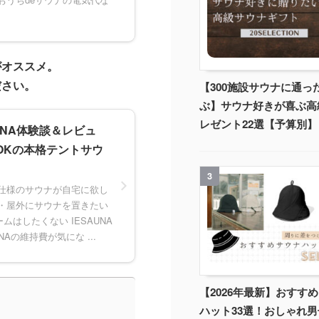
がオススメ。
ださい。
【300施設サウナに通っ
ぶ】サウナ好きが喜ぶ高
レゼント22選【予算別】
AUNA体験談＆レビュ
OKの本格テントサウ
3
格仕様のサウナが自宅に欲し
ダ・屋外にサウナを置きたい
はしたくない IESAUNA
NAの維持費が気にな ...
【2026年最新】おすす
ハット33選！おしゃれ