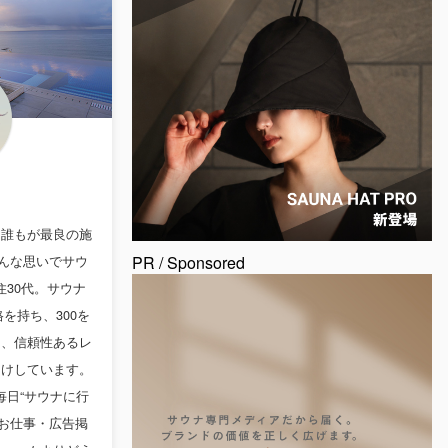
、誰もが最良の施
んな思いでサウ
PR / Sponsored
30代。サウナ
を持ち、300を
ら、信頼性あるレ
届けしています。
。毎日“サウナに行
お仕事・広告掲