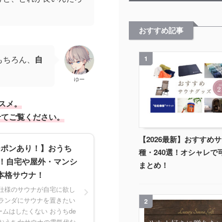
おすすめ記事
もちろん、
自
1
。
ゆー
スメ。
せてご覧ください。
【2026最新】おすすめサ
クーポンあり！】おうち
種・240選！オシャレで
ー！自宅や屋外・マンシ
まとめ！
本格サウナ！
格仕様のサウナが自宅に欲し
ベランダにサウナを置きたい
2
ムはしたくない おうちde
おうちdeサウナの電気代な