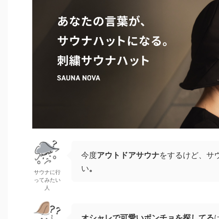
今度
アウトドアサウナ
をするけど、サ
い
。
サウナに行
ってみたい
人
オシャレで可愛いポンチョを探してる