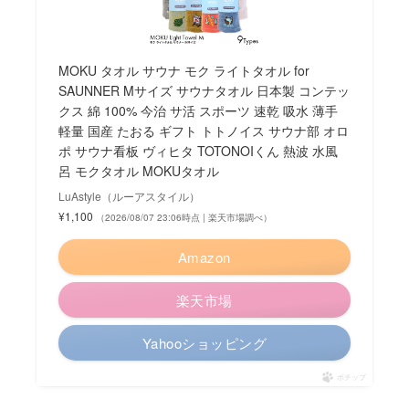
MOKU タオル サウナ モク ライトタオル for
SAUNNER Mサイズ サウナタオル 日本製 コンテッ
クス 綿 100% 今治 サ活 スポーツ 速乾 吸水 薄手
軽量 国産 たおる ギフト トトノイス サウナ部 オロ
ポ サウナ看板 ヴィヒタ TOTONOIくん 熱波 水風
呂 モクタオル MOKUタオル
LuAstyle（ルーアスタイル）
¥1,100
（2026/08/07 23:06時点 | 楽天市場調べ）
Amazon
楽天市場
Yahooショッピング
ポチップ