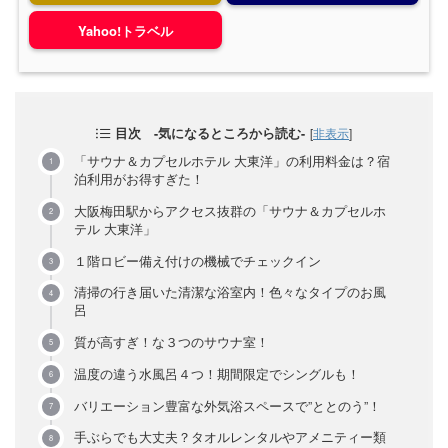
Yahoo!トラベル
目次 -気になるところから読む-
[
非表示
]
「サウナ＆カプセルホテル 大東洋」の利用料金は？宿
泊利用がお得すぎた！
大阪梅田駅からアクセス抜群の「サウナ＆カプセルホ
テル 大東洋」
１階ロビー備え付けの機械でチェックイン
清掃の行き届いた清潔な浴室内！色々なタイプのお風
呂
質が高すぎ！な３つのサウナ室！
温度の違う水風呂４つ！期間限定でシングルも！
バリエーション豊富な外気浴スペースで”ととのう”！
手ぶらでも大丈夫？タオルレンタルやアメニティー類