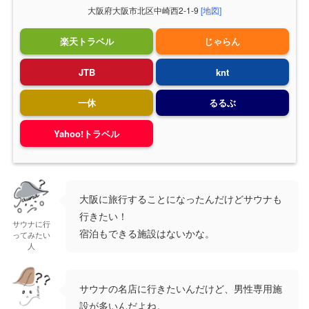
大阪府大阪市北区中崎西2-1-9
[地図]
楽天トラベル
じゃらん
JTB
knt
一休
るるぶ
Yahoo!トラベル
大阪に旅行することになったんだけどサウナも
行きたい！
サウナに行
宿泊もできる施設はないかな。
ってみたい
人
サウナの名店に行きたいんだけど、男性専用施
設が多いんだよね。