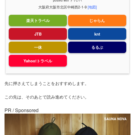
posted with
トマレバ
大阪府大阪市北区中崎西2-1-9
[地図]
楽天トラベル
じゃらん
JTB
knt
一休
るるぶ
Yahoo!トラベル
先に押さえてしまうことをおすすめします。
この先は、そのあとで読み進めてください。
PR / Sponsored