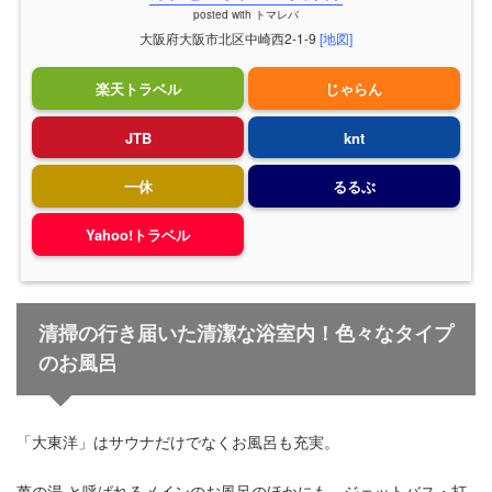
posted with
トマレバ
大阪府大阪市北区中崎西2-1-9
[地図]
楽天トラベル
じゃらん
JTB
knt
一休
るるぶ
Yahoo!トラベル
清掃の行き届いた清潔な浴室内！色々なタイプ
のお風呂
「大東洋」はサウナだけでなくお風呂も充実。
萬の湯 と呼ばれるメインのお風呂のほかにも、ジェットバス・打