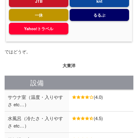
JTB
knt
一休
るるぶ
Yahoo!トラベル
ではどうぞ。
大東洋
設備
サウナ室（温度・入りやす
(4.0)
さ etc…）
水風呂（冷たさ・入りやす
(4.5)
さ etc…）