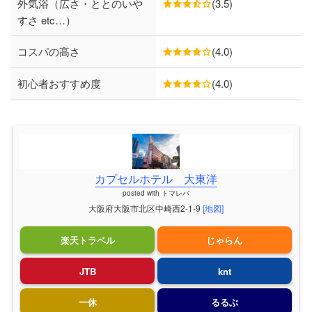
外気浴（広さ・ととのいや
(3.5)
すさ etc…）
コスパの高さ
(4.0)
初心者おすすめ度
(4.0)
カプセルホテル 大東洋
posted with
トマレバ
大阪府大阪市北区中崎西2-1-9
[地図]
楽天トラベル
じゃらん
JTB
knt
一休
るるぶ