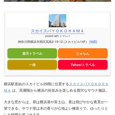
スカイスパＹＯＫＯＨＡＭＡ
posted with
トマレバ
神奈川県横浜市西区高島2-19-12 (スカイビル14F）
[地図]
楽天トラベル
じゃらん
一休
Yahoo!トラベル
横浜駅直結のスカイビル29階に位置する
スカイスパＹＯＫＯＨＡ
ＭＡ
は、高層階から横浜の街並みを楽しめる贅沢なサウナ施設。
大きな窓からは、昼は横浜港や富士山、夜は煌びやかな夜景が一
望できる。サウナ室は木の香りが心地よい檜造りで、ゆったりと
した時間を過ごせます。