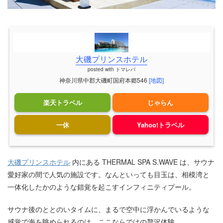
大磯プリンスホテル
posted with
トマレバ
神奈川県中郡大磯町国府本郷546
[地図]
楽天トラベル
じゃらん
一休
Yahoo!トラベル
大磯プリンスホテル
内にある THERMAL SPA S.WAVE は、サウナ
愛好家の間で人気の施設です。なんといっても目玉は、相模湾と
一体化したかのような錯覚を起こすインフィニティプール。
サウナ後のととのいタイムに、まるで空中に浮かんでいるような
感覚で海を眺められるのは、ここならではの贅沢体験。