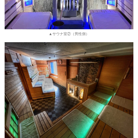
▲サウナ室②（男性側）