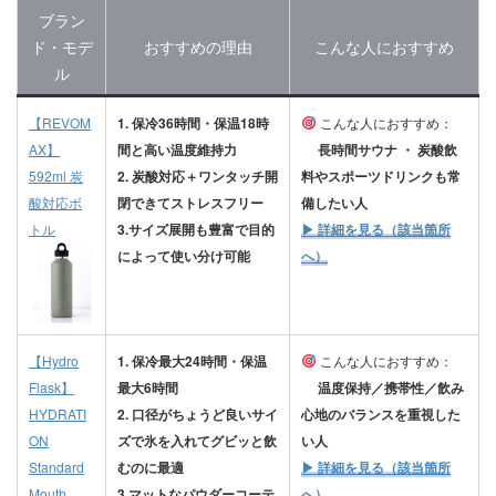
ブラン
ド・モデ
おすすめの理由
こんな人におすすめ
ル
【REVOM
1. 保冷36時間・保温18時
こんな人におすすめ：
AX】
間と高い温度維持力
長時間サウナ ・ 炭酸飲
592ml 炭
2. 炭酸対応＋ワンタッチ開
料やスポーツドリンクも常
酸対応ボ
閉できてストレスフリー
備したい人
トル
3.サイズ展開も豊富で目的
▶︎ 詳細を見る（該当箇所
によって使い分け可能
へ）
【
Hydro
1. 保冷最大24時間・保温
こんな人におすすめ：
Flask】
最大6時間
温度保持／携帯性／飲み
HYDRATI
2. 口径がちょうど良いサイ
心地のバランスを重視した
ON
ズで氷を入れてグビッと飲
い人
Standard
むのに最適
▶︎ 詳細を見る（該当箇所
Mouth
3.マットなパウダーコーテ
へ）