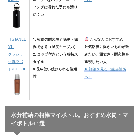
ィングは濡れた手にも滑り
にくい
【STANLE
1. 抜群の耐久性と保冷・保
こんな人におすすめ：
Y】
温できる（温度キープ力）
外気浴後に温かいものが飲
クラシッ
2. コップ付きという独特ス
みたい、頑丈さ・耐久性を
ク真空ボ
タイル
重視したい人
トル 0.59L
3.長年使い続けられる信頼
▶︎ 詳細を見る（該当箇所
性
へ）
水分補給の相棒マイボトル。おすすめ水筒・マ
イボトル11選