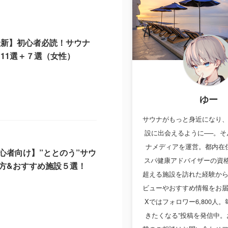
6最新】初心者必読！サウナ
 11選＋７選（女性）
8
ゆー
サウナがもっと身近になり
設に出会えるように──。そ
ナメディアを運営。都内在住
心者向け】”ととのう”サウ
スパ健康アドバイザーの資格
方&おすすめ施設５選！
超える施設を訪れた経験か
8
ビューやおすすめ情報をお
Xではフォロワー6,800人
きたくなる”投稿を発信中。