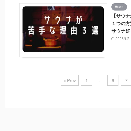
Howto
【サウナ
１つの方
サウナ好
2026/1/
« Prev
1
…
6
7