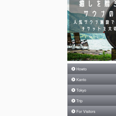
Howto
Kanto
Tokyo
Trip
For Visitors