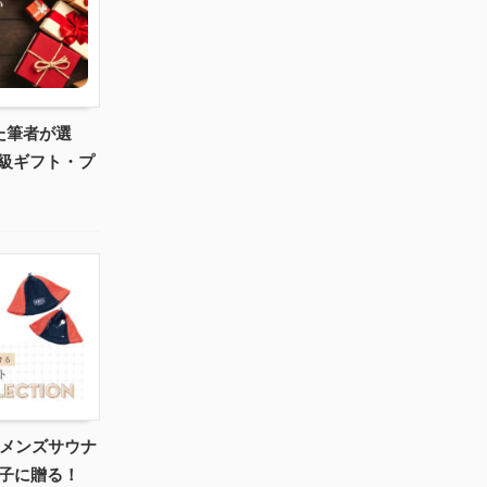
た筆者が選
級ギフト・プ
めメンズサウナ
男子に贈る！