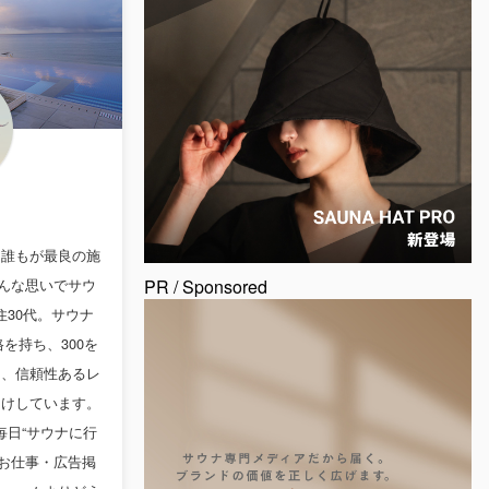
、誰もが最良の施
んな思いでサウ
PR / Sponsored
30代。サウナ
を持ち、300を
ら、信頼性あるレ
届けしています。
。毎日“サウナに行
お仕事・広告掲