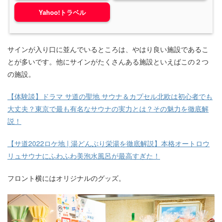
Yahoo!トラベル
サインが入り口に並んでいるところは、やはり良い施設であるこ
とが多いです。他にサインがたくさんある施設といえばこの２つ
の施設。
【体験談】ドラマ サ道の聖地 サウナ＆カプセル北欧は初心者でも
大丈夫？東京で最も有名なサウナの実力とは？その魅力を徹底解
説！
【サ道2022ロケ地 | 湯どんぶり栄湯を徹底解説】本格オートロウ
リュサウナにふわふわ美泡水風呂が最高すぎた！
フロント横にはオリジナルのグッズ。