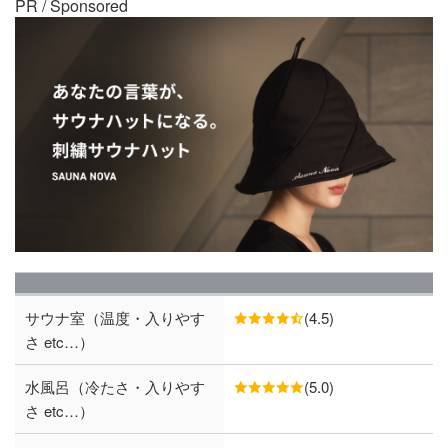
PR / Sponsored
サウナ室（温度・入りやす
(4.5)
さ etc…）
水風呂（冷たさ・入りやす
(5.0)
さ etc…）