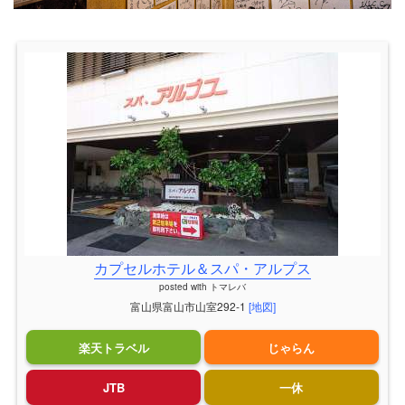
カプセルホテル＆スパ・アルプス
posted with
トマレバ
富山県富山市山室292-1
[地図]
楽天トラベル
じゃらん
JTB
一休