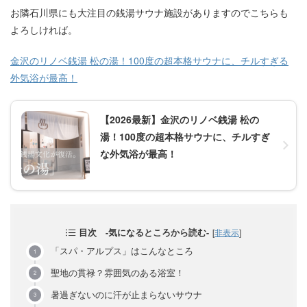
お隣石川県にも大注目の銭湯サウナ施設がありますのでこちらも
よろしければ。
金沢のリノベ銭湯 松の湯！100度の超本格サウナに、チルすぎる
外気浴が最高！
【2026最新】金沢のリノベ銭湯 松の
湯！100度の超本格サウナに、チルすぎ
な外気浴が最高！
目次 -気になるところから読む-
[
非表示
]
「スパ・アルプス」はこんなところ
聖地の貫禄？雰囲気のある浴室！
暑過ぎないのに汗が止まらないサウナ