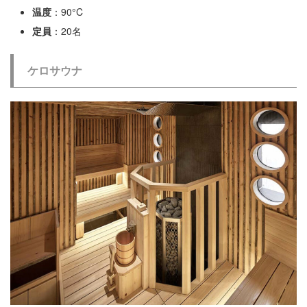
温度
：90°C
定員
：20名
ケロサウナ