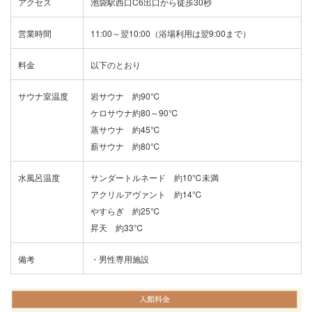
アクセス
池袋駅西口C6出口から徒歩30秒
営業時間
11:00～翌10:00（浴場利用は翌9:00まで）
料金
以下のとおり
サウナ室温度
岩サウナ 約90℃
ケロサウナ約80～90℃
蒸サウナ 約45℃
薪サウナ 約80℃
水風呂温度
サンダートルネード 約10℃未満
アクリルアヴァント 約14℃
やすらぎ 約25℃
昇天 約33℃
備考
・男性専用施設