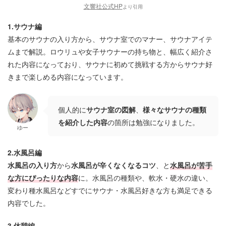
文響社公式HP
より引用
1.サウナ編
基本のサウナの入り方から、サウナ室でのマナー、サウナアイテ
ムまで解説。ロウリュや女子サウナーの持ち物と、幅広く紹介さ
れた内容になっており、サウナに初めて挑戦する方からサウナ好
きまで楽しめる内容になっています。
個人的に
サウナ室の図解
、
様々なサウナの種類
を紹介した内容
の箇所は勉強になりました。
ゆー
2.水風呂編
水風呂の入り方
から
水風呂が辛くなくなるコツ
、と
水風呂が苦手
な方にぴったりな内容
に。水風呂の種類や、軟水・硬水の違い、
変わり種水風呂などすでにサウナ・水風呂好きな方も満足できる
内容でした。
3.休憩編