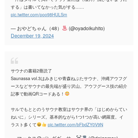
する」は書いてなかった気がする……
pic.twitter.com/poo98HULSm
— おやどちゃん（48）
(@oyadoikuhito)
December 19, 2024
サウナの書籍2冊読了
Saunassa vol.3はみきじや青森ねぶたサウナ、沖縄アウフグ
ースなどサウナの最先端が盛り沢山。アウフグース技の紹介
記事で動画QRコードある！
サルでもととのうサウナ教室はサウナ界の「はじめからてい
ねいに」シリーズ。基本的ながら1つ1つが高い網羅度。イ
ラスト多くて
pic.twitter.com/bFbdZY0V9N