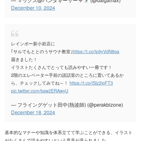
— マックス@パンダギーサー
(@daigamax)
December 10, 2024
レインボー新小岩店に
｢サルでもととのうサウナ教室｣
https://t.co/tp9yVdN8qa
届きました！
イラストたくさんでとっても読みやすい一冊です！
2階のエレベーター手前の談話室のところに置いてあるか
ら、チェックしてみてね～！
https://t.co/ISlz2joFT3
pic.twitter.com/bsw2ERAwyU
— フライングゲット田中(熱波師) (@perakbizone)
December 18, 2024
基本的なマナーや知識を体系立てて学ぶことができる、イラスト
がたくさんで読みやすいという意見が見られました。