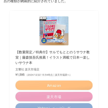
呂の種類が網羅的に紹介されていました。
【数量限定／特典付】サルでもととのうサウナ教
室｜藤森慎吾氏推薦！イラスト満載で日本一楽し
いサウナ本
文響社 楽天市場店
¥1,595
（2024/12/22 15:54時点 | 楽天市場調べ）
Amazon
楽天市場
Yahooショッピング