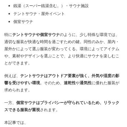
銭湯（スーパー銭湯含む。）・サウナ施設
テントサウナ・屋外イベント
個室サウナ
特に
テントサウナや個室サウナ
のように、少し特殊な環境では、
適切な服装が快適な時間を過ごすための鍵。同性のみか、屋内・
屋外かによって選ぶ服装が変わってくる。環境によってアイテム
や、素材やデザインを選ぶことで、より快適にサウナを楽しむこ
とができます。
例えば、
テントサウナはアウトドア要素が強く、外気や湿度の影
響を受けやすい環境
。そのため、
速乾性
や
通気性
に優れた服装が
求められます。
一方、
個室サウナはプライバシーが守られているため、リラック
スできる服装が重視
されます。
本記事では、