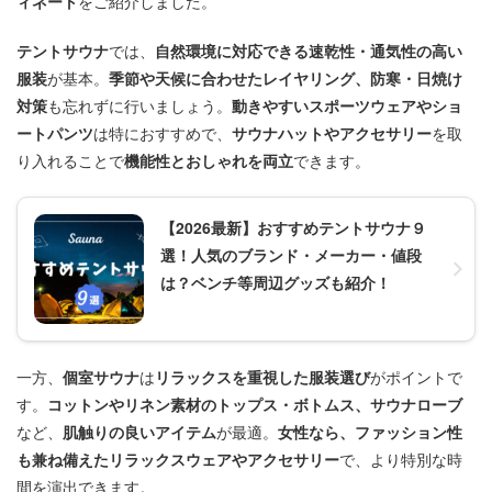
ィネート
をご紹介しました。
テントサウナ
では、
自然環境に対応できる速乾性・通気性の高い
服装
が基本。
季節や天候に合わせたレイヤリング、防寒・日焼け
対策
も忘れずに行いましょう。
動きやすいスポーツウェアやショ
ートパンツ
は特におすすめで、
サウナハットやアクセサリー
を取
り入れることで
機能性とおしゃれを両立
できます。
【2026最新】おすすめテントサウナ９
選！人気のブランド・メーカー・値段
は？ベンチ等周辺グッズも紹介！
一方、
個室サウナ
は
リラックスを重視した服装選び
がポイントで
す。
コットンやリネン素材のトップス・ボトムス、サウナローブ
など、
肌触りの良いアイテム
が最適。
女性なら、ファッション性
も兼ね備えたリラックスウェアやアクセサリー
で、より特別な時
間を演出できます。