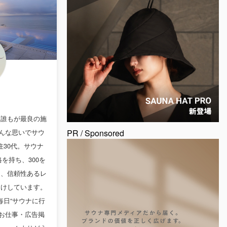
、誰もが最良の施
んな思いでサウ
PR / Sponsored
30代。サウナ
を持ち、300を
ら、信頼性あるレ
届けしています。
。毎日“サウナに行
お仕事・広告掲