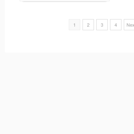
1
2
3
4
Nex