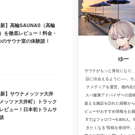
最新】高輪SAUNAS（高輪
）を徹底レビュー！料金・
つのサウナ室の体験談！
24
ゆー
サウナがもっと身近になり
設に出会えるように──。そ
ナメディアを運営。都内在住
6最新】サウナメッツァ大井
スパ健康アドバイザーの資格
メッツァ大井町）トラック
超える施設を訪れた経験か
レビュー！日本初トラムサ
ビューやおすすめ情報をお
談
Xではフォロワー6,800人
24
きたくなる”投稿を発信中。