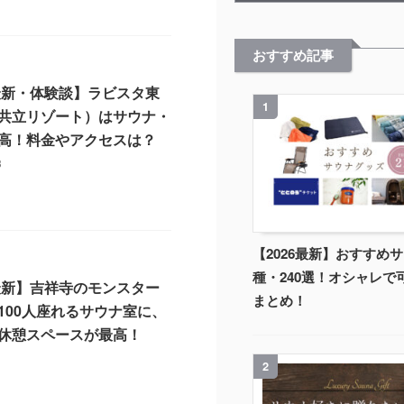
おすすめ記事
6最新・体験談】ラビスタ東
1
共立リゾート）はサウナ・
高！料金やアクセスは？
23
【2026最新】おすすめサ
種・240選！オシャレで
6最新】吉祥寺のモンスター
まとめ！
100人座れるサウナ室に、
休憩スペースが最高！
7
2