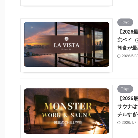
Tokyo
【202
京ベイ（
朝食が最
2026/5/
Tokyo
【202
サウナは
チルすぎ
2026/1/