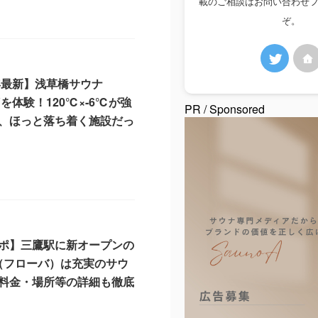
載のご相談はお問い合わせ
ぞ。
6年最新】浅草橋サウナ
Yを体験！120℃×-6℃が強
PR / Sponsored
、ほっと落ち着く施設だっ
4
ポ】三鷹駅に新オープンの
A（フローバ）は充実のサウ
料金・場所等の詳細も徹底