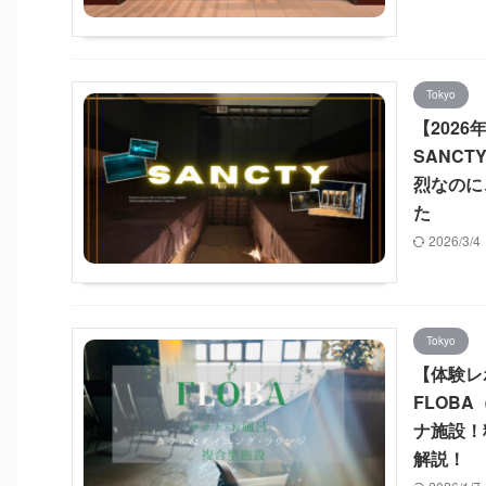
Tokyo
【202
SANCT
烈なのに
た
2026/3/
Tokyo
【体験レ
FLOB
ナ施設！
解説！