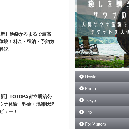
6最新】池袋かるまるで最高
体験！料金・宿泊・予約方
解説
7
Howto
Kanto
最新】TOTOPA都立明治公
Tokyo
ウナ体験｜料金・混雑状況
ビュー！
Trip
7
For Visitors