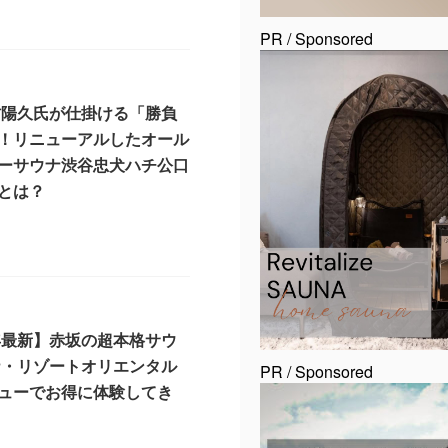
7
PR / Sponsored
村陽久氏が仕掛ける「勝負
！リニューアルしたオール
ーサウナ渋谷忠犬ハチ公口
とは？
3
6年最新】赤坂の超本格サウ
ナ・リゾートオリエンタル
PR / Sponsored
ューでお得に体験してき
7