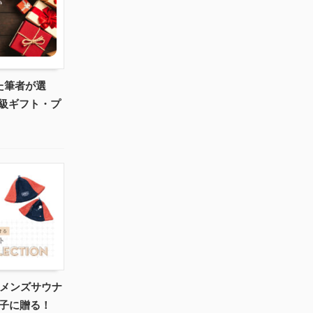
た筆者が選
級ギフト・プ
めメンズサウナ
男子に贈る！